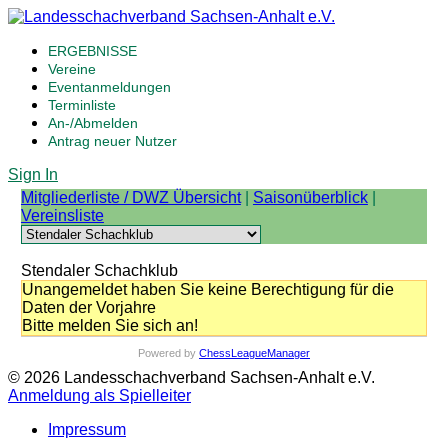
ERGEBNISSE
Vereine
Eventanmeldungen
Terminliste
An-/Abmelden
Antrag neuer Nutzer
Sign In
Mitgliederliste / DWZ Übersicht
|
Saisonüberblick
|
Vereinsliste
Stendaler Schachklub
Unangemeldet haben Sie keine Berechtigung für die
Daten der Vorjahre
Bitte melden Sie sich an!
Powered by
ChessLeagueManager
© 2026 Landesschachverband Sachsen-Anhalt e.V.
Anmeldung als Spielleiter
Impressum