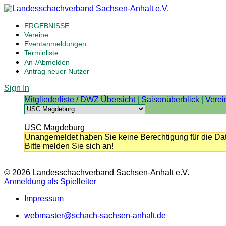
ERGEBNISSE
Vereine
Eventanmeldungen
Terminliste
An-/Abmelden
Antrag neuer Nutzer
Sign In
Mitgliederliste / DWZ Übersicht
|
Saisonüberblick
|
Verei
USC Magdeburg
Unangemeldet haben Sie keine Berechtigung für die Dat
Bitte melden Sie sich an!
© 2026 Landesschachverband Sachsen-Anhalt e.V.
Anmeldung als Spielleiter
Impressum
webmaster@schach-sachsen-anhalt.de