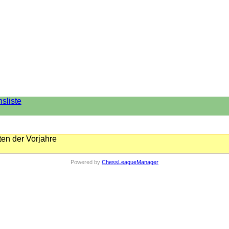
nsliste
en der Vorjahre
Powered by
ChessLeagueManager