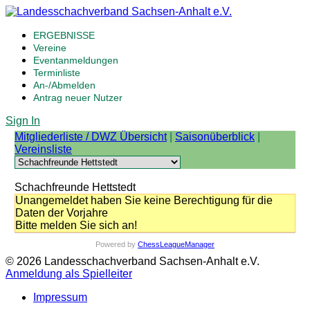
ERGEBNISSE
Vereine
Eventanmeldungen
Terminliste
An-/Abmelden
Antrag neuer Nutzer
Sign In
Mitgliederliste / DWZ Übersicht
|
Saisonüberblick
|
Vereinsliste
Schachfreunde Hettstedt
Unangemeldet haben Sie keine Berechtigung für die
Daten der Vorjahre
Bitte melden Sie sich an!
Powered by
ChessLeagueManager
© 2026 Landesschachverband Sachsen-Anhalt e.V.
Anmeldung als Spielleiter
Impressum