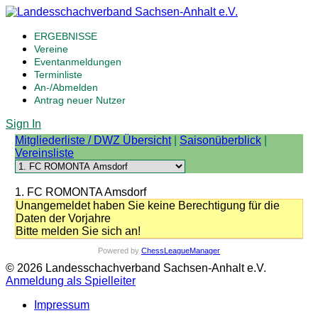
ERGEBNISSE
Vereine
Eventanmeldungen
Terminliste
An-/Abmelden
Antrag neuer Nutzer
Sign In
Mitgliederliste / DWZ Übersicht
|
Saisonüberblick
|
Vereinsliste
1. FC ROMONTA Amsdorf
Unangemeldet haben Sie keine Berechtigung für die
Daten der Vorjahre
Bitte melden Sie sich an!
Powered by
ChessLeagueManager
© 2026 Landesschachverband Sachsen-Anhalt e.V.
Anmeldung als Spielleiter
Impressum