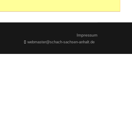
Impressum
webmaster@schach-sachsen-anhalt.de