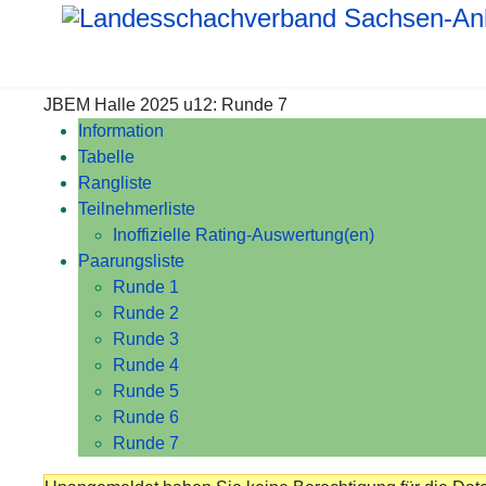
JBEM Halle 2025 u12: Runde 7
Information
Tabelle
Rangliste
Teilnehmerliste
Inoffizielle Rating-Auswertung(en)
Paarungsliste
Runde 1
Runde 2
Runde 3
Runde 4
Runde 5
Runde 6
Runde 7