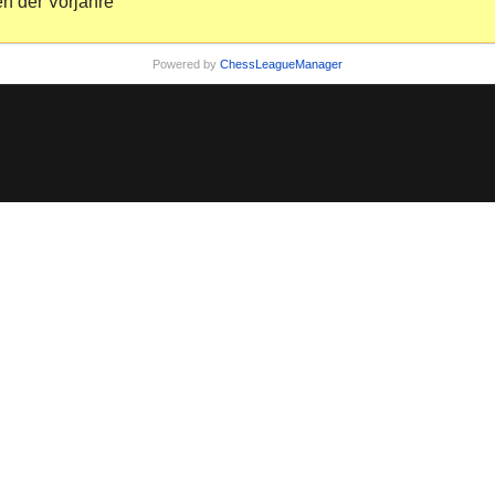
n der Vorjahre
Powered by
ChessLeagueManager