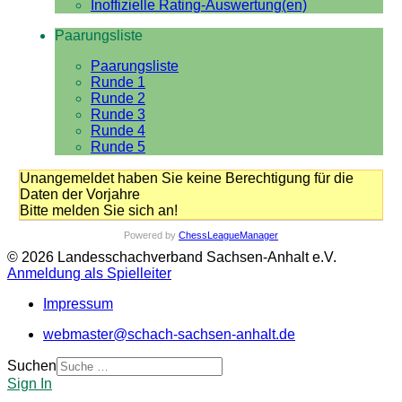
Inoffizielle Rating-Auswertung(en)
Paarungsliste
Paarungsliste
Runde 1
Runde 2
Runde 3
Runde 4
Runde 5
Unangemeldet haben Sie keine Berechtigung für die
Daten der Vorjahre
Bitte melden Sie sich an!
Powered by
ChessLeagueManager
© 2026 Landesschachverband Sachsen-Anhalt e.V.
Anmeldung als Spielleiter
Impressum
webmaster@schach-sachsen-anhalt.de
Suchen
Sign In