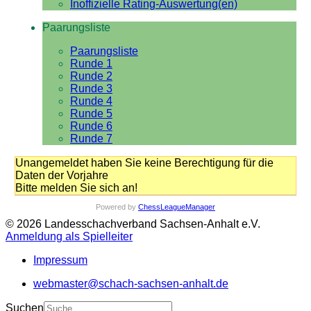
Inoffizielle Rating-Auswertung(en)
Paarungsliste
Paarungsliste
Runde 1
Runde 2
Runde 3
Runde 4
Runde 5
Runde 6
Runde 7
Unangemeldet haben Sie keine Berechtigung für die
Daten der Vorjahre
Bitte melden Sie sich an!
Powered by
ChessLeagueManager
© 2026 Landesschachverband Sachsen-Anhalt e.V.
Anmeldung als Spielleiter
Impressum
webmaster@schach-sachsen-anhalt.de
Suchen