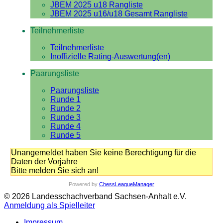
JBEM 2025 u18 Rangliste
JBEM 2025 u16/u18 Gesamt Rangliste
Teilnehmerliste
Teilnehmerliste
Inoffizielle Rating-Auswertung(en)
Paarungsliste
Paarungsliste
Runde 1
Runde 2
Runde 3
Runde 4
Runde 5
Unangemeldet haben Sie keine Berechtigung für die
Daten der Vorjahre
Bitte melden Sie sich an!
Powered by
ChessLeagueManager
© 2026 Landesschachverband Sachsen-Anhalt e.V.
Anmeldung als Spielleiter
Impressum