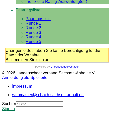
Inoffizielle Rating-Auswertung(en)
Paarungsliste
Paarungsliste
Runde 1
Runde 2
Runde 3
Runde 4
Runde 5
Unangemeldet haben Sie keine Berechtigung für die
Daten der Vorjahre
Bitte melden Sie sich an!
Powered by
ChessLeagueManager
© 2026 Landesschachverband Sachsen-Anhalt e.V.
Anmeldung als Spielleiter
Impressum
webmaster@schach-sachsen-anhalt.de
Suchen
Sign In