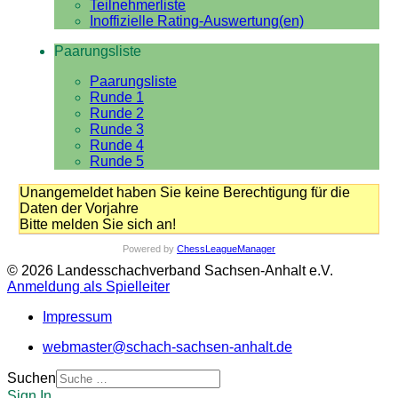
Teilnehmerliste
Inoffizielle Rating-Auswertung(en)
Paarungsliste
Paarungsliste
Runde 1
Runde 2
Runde 3
Runde 4
Runde 5
Unangemeldet haben Sie keine Berechtigung für die
Daten der Vorjahre
Bitte melden Sie sich an!
Powered by
ChessLeagueManager
© 2026 Landesschachverband Sachsen-Anhalt e.V.
Anmeldung als Spielleiter
Impressum
webmaster@schach-sachsen-anhalt.de
Suchen
Sign In