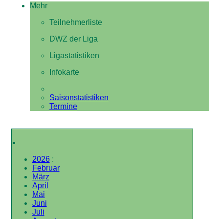
Mehr
Teilnehmerliste
DWZ der Liga
Ligastatistiken
Infokarte
Saisonstatistiken
Termine
2026
:
Februar
März
April
Mai
Juni
Juli