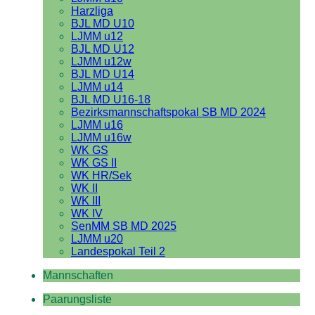
Harzliga
BJL MD U10
LJMM u12
BJL MD U12
LJMM u12w
BJL MD U14
LJMM u14
BJL MD U16-18
Bezirksmannschaftspokal SB MD 2024
LJMM u16
LJMM u16w
WK GS
WK GS II
WK HR/Sek
WK II
WK III
WK IV
SenMM SB MD 2025
LJMM u20
Landespokal Teil 2
Mannschaften
Paarungsliste