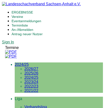
ERGEBNISSE
Vereine
Eventanmeldungen
Terminliste
An-/Abmelden
Antrag neuer Nutzer
Sign In
Termine
2024/25
2026/27
2025/26
2024/25
2023/24
2022/23
2021/22
Liga
Verbandsliga