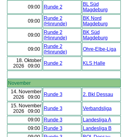
BL Süd
09:00
Runde 2
Magdeburg
Runde 2
BK Nord
09:00
(Hinrunde)
Magdeburg
Runde 2
BK Süd
09:00
(Hinrunde)
Magdeburg
Runde 2
09:00
Ohre-Elbe-Liga
(Hinrunde)
18. Oktober
Runde 2
KLS Halle
2026 09:00
November
14. November
Runde 3
2. Bkl Dessau
2026 09:00
15. November
Runde 3
Verbandsliga
2026 09:00
09:00
Runde 3
Landesliga A
09:00
Runde 3
Landesliga B
09:00
Runde 3
BOL Dessau