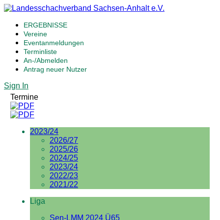
ERGEBNISSE
Vereine
Eventanmeldungen
Terminliste
An-/Abmelden
Antrag neuer Nutzer
Sign In
Termine
2023/24
2026/27
2025/26
2024/25
2023/24
2022/23
2021/22
Liga
Sen-LMM 2024 Ü65