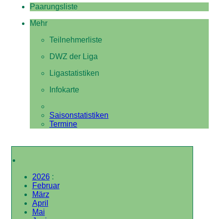
Paarungsliste
Mehr
Teilnehmerliste
DWZ der Liga
Ligastatistiken
Infokarte
Saisonstatistiken
Termine
2026
:
Februar
März
April
Mai