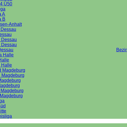
4 Ü50
iga
a A
a B
sen-Anhalt
a Dessau
Dessau
e Dessau
e Dessau
Dessau
Bezi
a Halle
Halle
 Halle
rd Magdeburg
d Magdeburg
 Magdeburg
Magdeburg
d Magdeburg
d Magdeburg
iga
Süd
itte
isliga