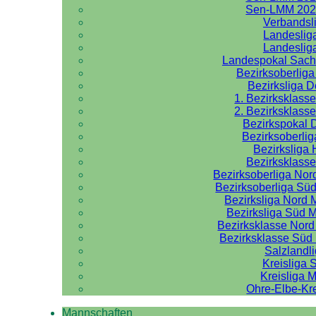
Sen-LMM 202
Verbandsl
Landeslig
Landeslig
Landespokal Sach
Bezirksoberlig
Bezirksliga 
1. Bezirksklass
2. Bezirksklass
Bezirkspokal 
Bezirksoberlig
Bezirksliga 
Bezirksklasse
Bezirksoberliga No
Bezirksoberliga Sü
Bezirksliga Nord
Bezirksliga Süd 
Bezirksklasse Nor
Bezirksklasse Sü
Salzlandl
Kreisliga 
Kreisliga M
Ohre-Elbe-Kre
Mannschaften