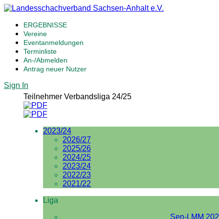
ERGEBNISSE
Vereine
Eventanmeldungen
Terminliste
An-/Abmelden
Antrag neuer Nutzer
Sign In
Teilnehmer Verbandsliga 24/25
2023/24
2026/27
2025/26
2024/25
2023/24
2022/23
2021/22
Liga
Sen-LMM 202