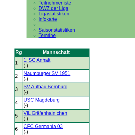
Teilnehmerliste
DWZ der Liga
Ligastatistiken
Infokarte
Saisonstatistiken
Termine
Rg
Mannschaft
1. SC Anhalt
1
(-)
Naumburger SV 1951
2
(-)
SV Aufbau Bernburg
3
(-)
USC Magdeburg
4
(-)
VfL Gräfenhainichen
5
(-)
CFC Germania 03
6
(-)