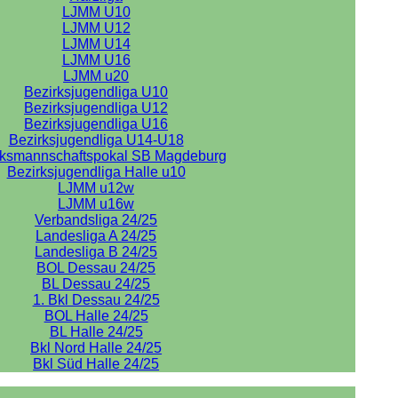
LJMM U10
LJMM U12
LJMM U14
LJMM U16
LJMM u20
Bezirksjugendliga U10
Bezirksjugendliga U12
Bezirksjugendliga U16
Bezirksjugendliga U14-U18
rksmannschaftspokal SB Magdeburg
Bezirksjugendliga Halle u10
LJMM u12w
LJMM u16w
Verbandsliga 24/25
Landesliga A 24/25
Landesliga B 24/25
BOL Dessau 24/25
BL Dessau 24/25
1. Bkl Dessau 24/25
BOL Halle 24/25
BL Halle 24/25
Bkl Nord Halle 24/25
Bkl Süd Halle 24/25