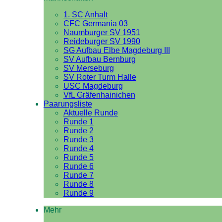
1. SC Anhalt
CFC Germania 03
Naumburger SV 1951
Reideburger SV 1990
SG Aufbau Elbe Magdeburg III
SV Aufbau Bernburg
SV Merseburg
SV Roter Turm Halle
USC Magdeburg
VfL Gräfenhainichen
Paarungsliste
Aktuelle Runde
Runde 1
Runde 2
Runde 3
Runde 4
Runde 5
Runde 6
Runde 7
Runde 8
Runde 9
Mehr