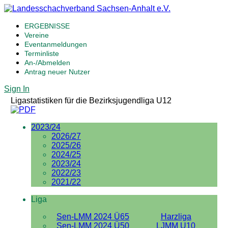
ERGEBNISSE
Vereine
Eventanmeldungen
Terminliste
An-/Abmelden
Antrag neuer Nutzer
Sign In
Ligastatistiken für die Bezirksjugendliga U12
2023/24
2026/27
2025/26
2024/25
2023/24
2022/23
2021/22
Liga
Sen-LMM 2024 Ü65
Harzliga
Sen-LMM 2024 Ü50
LJMM U10