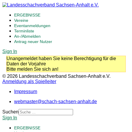
ERGEBNISSE
Vereine
Eventanmeldungen
Terminliste
An-/Abmelden
Antrag neuer Nutzer
Sign In
Unangemeldet haben Sie keine Berechtigung für die
Daten der Vorjahre
Bitte melden Sie sich an!
© 2026 Landesschachverband Sachsen-Anhalt e.V.
Anmeldung als Spielleiter
Impressum
webmaster@schach-sachsen-anhalt.de
Suchen
Sign In
ERGEBNISSE