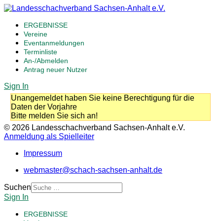
ERGEBNISSE
Vereine
Eventanmeldungen
Terminliste
An-/Abmelden
Antrag neuer Nutzer
Sign In
Unangemeldet haben Sie keine Berechtigung für die
Daten der Vorjahre
Bitte melden Sie sich an!
© 2026 Landesschachverband Sachsen-Anhalt e.V.
Anmeldung als Spielleiter
Impressum
webmaster@schach-sachsen-anhalt.de
Suchen
Sign In
ERGEBNISSE