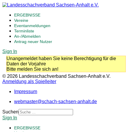
ERGEBNISSE
Vereine
Eventanmeldungen
Terminliste
An-/Abmelden
Antrag neuer Nutzer
Sign In
Unangemeldet haben Sie keine Berechtigung für die
Daten der Vorjahre
Bitte melden Sie sich an!
© 2026 Landesschachverband Sachsen-Anhalt e.V.
Anmeldung als Spielleiter
Impressum
webmaster@schach-sachsen-anhalt.de
Suchen
Sign In
ERGEBNISSE