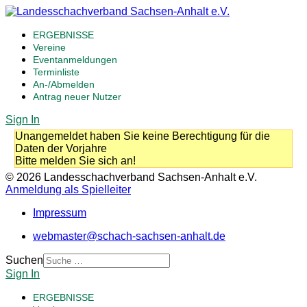
ERGEBNISSE
Vereine
Eventanmeldungen
Terminliste
An-/Abmelden
Antrag neuer Nutzer
Sign In
Unangemeldet haben Sie keine Berechtigung für die
Daten der Vorjahre
Bitte melden Sie sich an!
© 2026 Landesschachverband Sachsen-Anhalt e.V.
Anmeldung als Spielleiter
Impressum
webmaster@schach-sachsen-anhalt.de
Suchen
Sign In
ERGEBNISSE