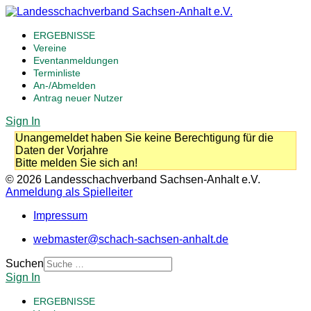
ERGEBNISSE
Vereine
Eventanmeldungen
Terminliste
An-/Abmelden
Antrag neuer Nutzer
Sign In
Unangemeldet haben Sie keine Berechtigung für die
Daten der Vorjahre
Bitte melden Sie sich an!
© 2026 Landesschachverband Sachsen-Anhalt e.V.
Anmeldung als Spielleiter
Impressum
webmaster@schach-sachsen-anhalt.de
Suchen
Sign In
ERGEBNISSE