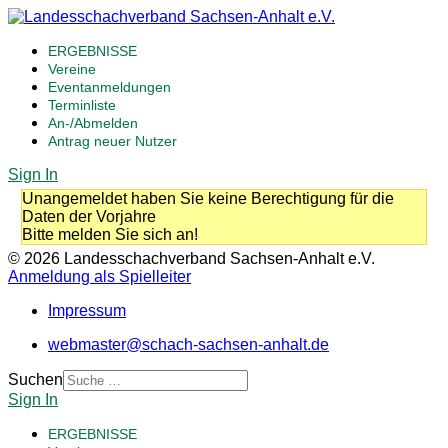
ERGEBNISSE
Vereine
Eventanmeldungen
Terminliste
An-/Abmelden
Antrag neuer Nutzer
Sign In
Unangemeldet haben Sie keine Berechtigung für die
Daten der Vorjahre
Bitte melden Sie sich an!
© 2026 Landesschachverband Sachsen-Anhalt e.V.
Anmeldung als Spielleiter
Impressum
webmaster@schach-sachsen-anhalt.de
Suchen
Sign In
ERGEBNISSE