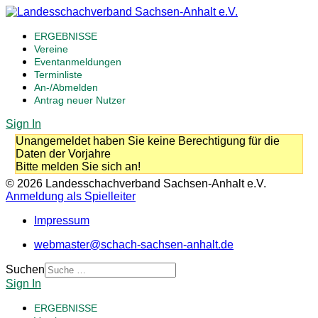
ERGEBNISSE
Vereine
Eventanmeldungen
Terminliste
An-/Abmelden
Antrag neuer Nutzer
Sign In
Unangemeldet haben Sie keine Berechtigung für die
Daten der Vorjahre
Bitte melden Sie sich an!
© 2026 Landesschachverband Sachsen-Anhalt e.V.
Anmeldung als Spielleiter
Impressum
webmaster@schach-sachsen-anhalt.de
Suchen
Sign In
ERGEBNISSE