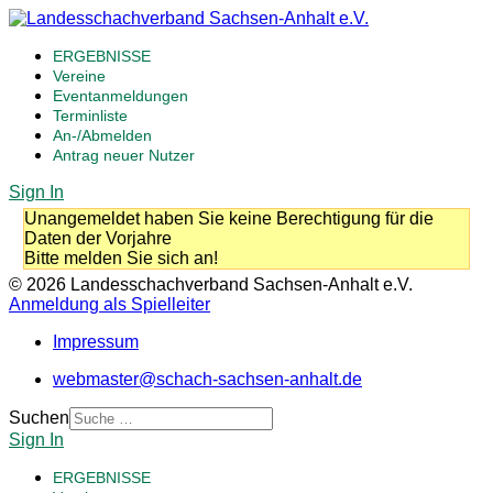
ERGEBNISSE
Vereine
Eventanmeldungen
Terminliste
An-/Abmelden
Antrag neuer Nutzer
Sign In
Unangemeldet haben Sie keine Berechtigung für die
Daten der Vorjahre
Bitte melden Sie sich an!
© 2026 Landesschachverband Sachsen-Anhalt e.V.
Anmeldung als Spielleiter
Impressum
webmaster@schach-sachsen-anhalt.de
Suchen
Sign In
ERGEBNISSE