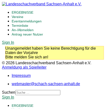
ERGEBNISSE
Vereine
Eventanmeldungen
Terminliste
An-/Abmelden
Antrag neuer Nutzer
Sign In
Unangemeldet haben Sie keine Berechtigung für die
Daten der Vorjahre
Bitte melden Sie sich an!
© 2026 Landesschachverband Sachsen-Anhalt e.V.
Anmeldung als Spielleiter
Impressum
webmaster@schach-sachsen-anhalt.de
Suchen
Sign In
ERGEBNISSE