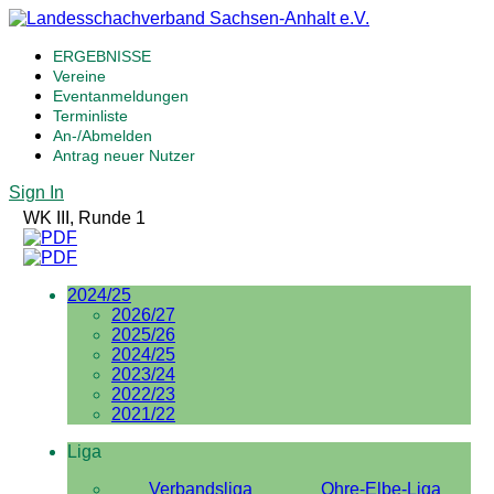
ERGEBNISSE
Vereine
Eventanmeldungen
Terminliste
An-/Abmelden
Antrag neuer Nutzer
Sign In
WK III, Runde 1
2024/25
2026/27
2025/26
2024/25
2023/24
2022/23
2021/22
Liga
Verbandsliga
Ohre-Elbe-Liga