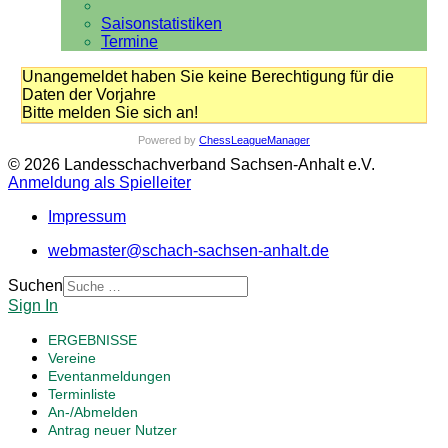
Saisonstatistiken
Termine
Unangemeldet haben Sie keine Berechtigung für die
Daten der Vorjahre
Bitte melden Sie sich an!
Powered by
ChessLeagueManager
© 2026 Landesschachverband Sachsen-Anhalt e.V.
Anmeldung als Spielleiter
Impressum
webmaster@schach-sachsen-anhalt.de
Suchen
Sign In
ERGEBNISSE
Vereine
Eventanmeldungen
Terminliste
An-/Abmelden
Antrag neuer Nutzer