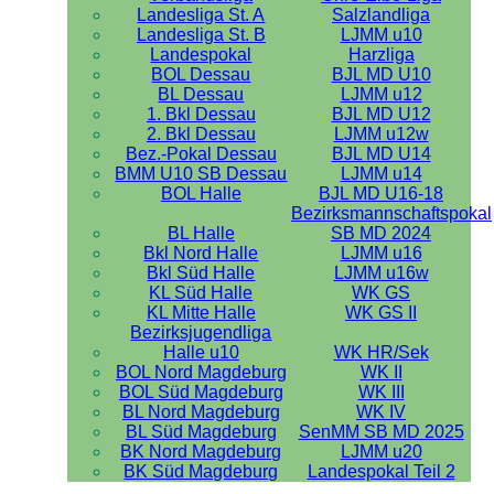
Landesliga St. A
Salzlandliga
Landesliga St. B
LJMM u10
Landespokal
Harzliga
BOL Dessau
BJL MD U10
BL Dessau
LJMM u12
1. Bkl Dessau
BJL MD U12
2. Bkl Dessau
LJMM u12w
Bez.-Pokal Dessau
BJL MD U14
BMM U10 SB Dessau
LJMM u14
BOL Halle
BJL MD U16-18
Bezirksmannschaftspokal
BL Halle
SB MD 2024
Bkl Nord Halle
LJMM u16
Bkl Süd Halle
LJMM u16w
KL Süd Halle
WK GS
KL Mitte Halle
WK GS II
Bezirksjugendliga
Halle u10
WK HR/Sek
BOL Nord Magdeburg
WK II
BOL Süd Magdeburg
WK III
BL Nord Magdeburg
WK IV
BL Süd Magdeburg
SenMM SB MD 2025
BK Nord Magdeburg
LJMM u20
BK Süd Magdeburg
Landespokal Teil 2