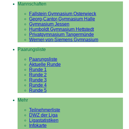
Mannschaften
Fallstein Gymnasium Osterwieck
Georg-Cantor-Gymnasium Halle
Gymnasium Jessen
Humboldt Gymnasium Hettstedt
Privatgymnasium Tangermünde
Werner-von-Siemens Gymnasium
Paarungsliste
Paarungsliste
Aktuelle Runde
Runde 1
Runde 2
Runde 3
Runde 4
Runde 5
Mehr
Teilnehmerliste
DWZ der Liga
Ligastatistiken
Infokarte