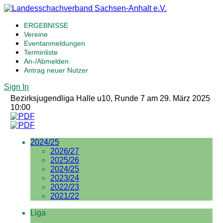
ERGEBNISSE
Vereine
Eventanmeldungen
Terminliste
An-/Abmelden
Antrag neuer Nutzer
Sign In
Bezirksjugendliga Halle u10, Runde 7 am 29. März 2025
10:00
2024/25
2026/27
2025/26
2024/25
2023/24
2022/23
2021/22
Liga