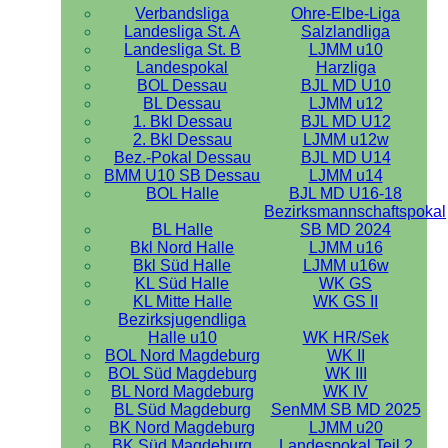
Verbandsliga
Ohre-Elbe-Liga
Landesliga St. A
Salzlandliga
Landesliga St. B
LJMM u10
Landespokal
Harzliga
BOL Dessau
BJL MD U10
BL Dessau
LJMM u12
1. Bkl Dessau
BJL MD U12
2. Bkl Dessau
LJMM u12w
Bez.-Pokal Dessau
BJL MD U14
BMM U10 SB Dessau
LJMM u14
BOL Halle
BJL MD U16-18
Bezirksmannschaftspokal
BL Halle
SB MD 2024
Bkl Nord Halle
LJMM u16
Bkl Süd Halle
LJMM u16w
KL Süd Halle
WK GS
KL Mitte Halle
WK GS II
Bezirksjugendliga
Halle u10
WK HR/Sek
BOL Nord Magdeburg
WK II
BOL Süd Magdeburg
WK III
BL Nord Magdeburg
WK IV
BL Süd Magdeburg
SenMM SB MD 2025
BK Nord Magdeburg
LJMM u20
BK Süd Magdeburg
Landespokal Teil 2