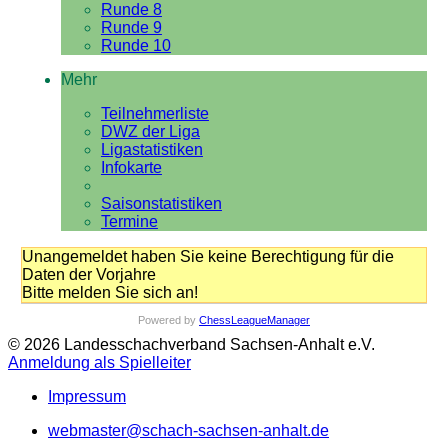
Runde 8
Runde 9
Runde 10
Mehr
Teilnehmerliste
DWZ der Liga
Ligastatistiken
Infokarte
Saisonstatistiken
Termine
Unangemeldet haben Sie keine Berechtigung für die
Daten der Vorjahre
Bitte melden Sie sich an!
Powered by
ChessLeagueManager
© 2026 Landesschachverband Sachsen-Anhalt e.V.
Anmeldung als Spielleiter
Impressum
webmaster@schach-sachsen-anhalt.de