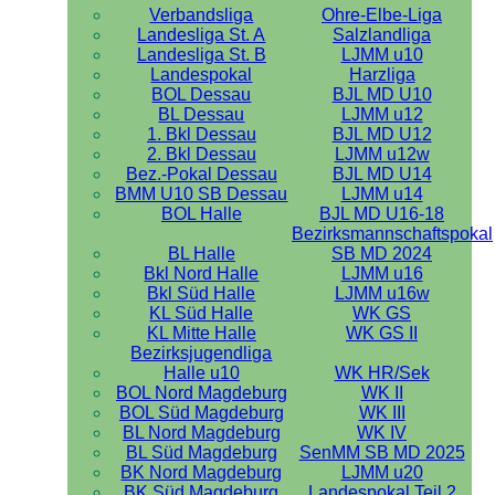
Verbandsliga
Ohre-Elbe-Liga
Landesliga St. A
Salzlandliga
Landesliga St. B
LJMM u10
Landespokal
Harzliga
BOL Dessau
BJL MD U10
BL Dessau
LJMM u12
1. Bkl Dessau
BJL MD U12
2. Bkl Dessau
LJMM u12w
Bez.-Pokal Dessau
BJL MD U14
BMM U10 SB Dessau
LJMM u14
BOL Halle
BJL MD U16-18
Bezirksmannschaftspokal
BL Halle
SB MD 2024
Bkl Nord Halle
LJMM u16
Bkl Süd Halle
LJMM u16w
KL Süd Halle
WK GS
KL Mitte Halle
WK GS II
Bezirksjugendliga
Halle u10
WK HR/Sek
BOL Nord Magdeburg
WK II
BOL Süd Magdeburg
WK III
BL Nord Magdeburg
WK IV
BL Süd Magdeburg
SenMM SB MD 2025
BK Nord Magdeburg
LJMM u20
BK Süd Magdeburg
Landespokal Teil 2