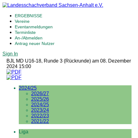
ERGEBNISSE
Vereine
Eventanmeldungen
Terminliste
An-/Abmelden
Antrag neuer Nutzer
Sign In
BJL MD U16-18, Runde 3 (Rückrunde) am 08. Dezember
2024 15:00
2024/25
2026/27
2025/26
2024/25
2023/24
2022/23
2021/22
Liga