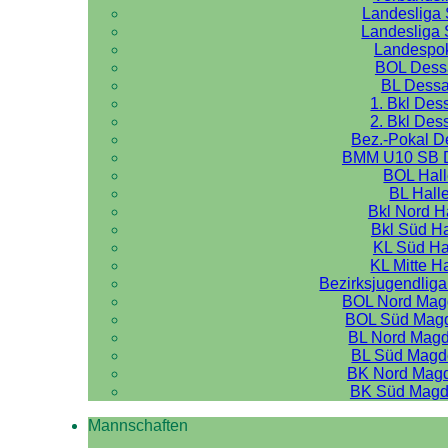
Landesliga 
Landesliga 
Landespo
BOL Dess
BL Dess
1. Bkl Des
2. Bkl Des
Bez.-Pokal 
BMM U10 SB 
BOL Hal
BL Hall
Bkl Nord H
Bkl Süd Ha
KL Süd Ha
KL Mitte H
Bezirksjugendliga
BOL Nord Mag
BOL Süd Mag
BL Nord Mag
BL Süd Magd
BK Nord Mag
BK Süd Magd
Mannschaften