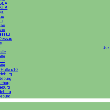
St. A
St. B
kal
au
au
sau
sau
Dessau
Dessau
le
e
Bez
alle
lle
lle
alle
 Halle u10
deburg
deburg
deburg
eburg
deburg
eburg