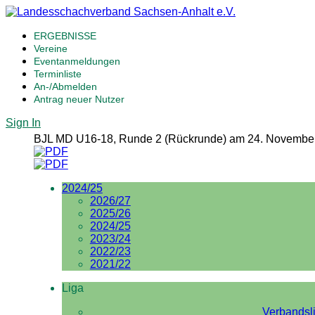
ERGEBNISSE
Vereine
Eventanmeldungen
Terminliste
An-/Abmelden
Antrag neuer Nutzer
Sign In
BJL MD U16-18, Runde 2 (Rückrunde) am 24. November
2024/25
2026/27
2025/26
2024/25
2023/24
2022/23
2021/22
Liga
Verbandsl