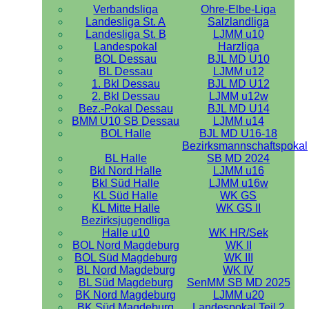
Verbandsliga
Ohre-Elbe-Liga
Landesliga St. A
Salzlandliga
Landesliga St. B
LJMM u10
Landespokal
Harzliga
BOL Dessau
BJL MD U10
BL Dessau
LJMM u12
1. Bkl Dessau
BJL MD U12
2. Bkl Dessau
LJMM u12w
Bez.-Pokal Dessau
BJL MD U14
BMM U10 SB Dessau
LJMM u14
BOL Halle
BJL MD U16-18
Bezirksmannschaftspokal
BL Halle
SB MD 2024
Bkl Nord Halle
LJMM u16
Bkl Süd Halle
LJMM u16w
KL Süd Halle
WK GS
KL Mitte Halle
WK GS II
Bezirksjugendliga
Halle u10
WK HR/Sek
BOL Nord Magdeburg
WK II
BOL Süd Magdeburg
WK III
BL Nord Magdeburg
WK IV
BL Süd Magdeburg
SenMM SB MD 2025
BK Nord Magdeburg
LJMM u20
BK Süd Magdeburg
Landespokal Teil 2