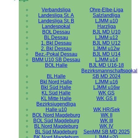
Verbandsliga
Ohre-Elbe-Liga
Landesliga St. A
Salzlandliga
Landesliga St. B
LJMM u10
Landespokal
Harzliga
BOL Dessau
BJL MD U10
BL Dessau
LJMM u12
1. Bkl Dessau
BJL MD U12
2. Bkl Dessau
LJMM u12w
Bez.-Pokal Dessau
BJL MD U14
BMM U10 SB Dessau
LJMM u14
BOL Halle
BJL MD U16-18
Bezirksmannschaftspokal
BL Halle
SB MD 2024
Bkl Nord Halle
LJMM u16
Bkl Süd Halle
LJMM u16w
KL Süd Halle
WK GS
KL Mitte Halle
WK GS II
Bezirksjugendliga
Halle u10
WK HR/Sek
BOL Nord Magdeburg
WK II
BOL Süd Magdeburg
WK III
BL Nord Magdeburg
WK IV
BL Süd Magdeburg
SenMM SB MD 2025
BK Nord Magdeburg
LJMM u20