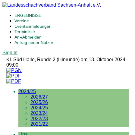
ERGEBNISSE
Vereine
Eventanmeldungen
Terminliste
An-/Abmelden
Antrag neuer Nutzer
Sign In
KL Süd Halle, Runde 2 (Hinrunde) am 13. Oktober 2024
09:00
2024/25
2026/27
2025/26
2024/25
2023/24
2022/23
2021/22
Liga