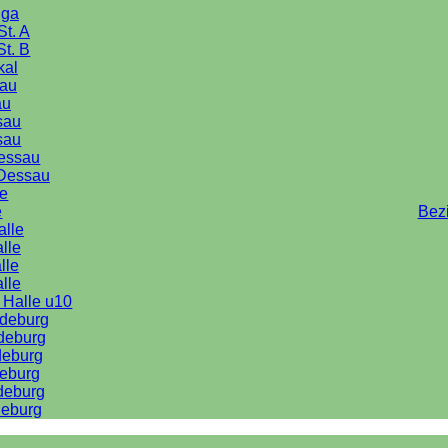
iga
St. A
St. B
kal
au
au
sau
sau
Dessau
Dessau
le
e
Bez
alle
lle
lle
alle
 Halle u10
deburg
deburg
deburg
eburg
deburg
eburg