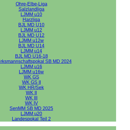
Ohre-Elbe-Liga
Salzlandliga
LJMM u10
Harzliga
BJL MD U10
LJMM u12
BJL MD U12
LJMM u12w
BJL MD U14
LJMM u14
BJL MD U16-18
irksmannschaftspokal SB MD 2024
LJMM u16
LJMM u16w
WK GS
WK GS II
WK HR/Sek
WK II
WK III
WK IV
SenMM SB MD 2025
LJMM u20
Landespokal Teil 2