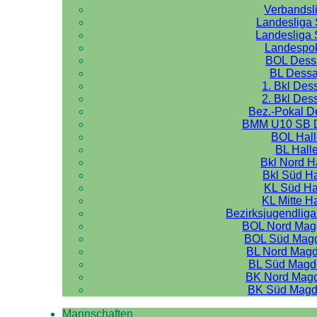
Verbandsl
Landesliga 
Landesliga 
Landespo
BOL Dess
BL Dess
1. Bkl Des
2. Bkl Des
Bez.-Pokal 
BMM U10 SB 
BOL Hal
BL Hall
Bkl Nord H
Bkl Süd Ha
KL Süd Ha
KL Mitte H
Bezirksjugendliga
BOL Nord Mag
BOL Süd Mag
BL Nord Mag
BL Süd Magd
BK Nord Mag
BK Süd Magd
Mannschaften