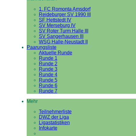
1. FC Romonta Amsdorf
Reideburger SV 1990 III
SF Hettstedt IV
SV Merseburg IV
SV Roter Turm Halle III
SV Sangerhausen III
WSG Halle-Neustadt II
Paarungsliste
Aktuelle Runde
Runde 1
Runde 2
Runde 3
Runde 4
Runde 5
Runde 6
Runde 7
Mehr
Teilnehmerliste
DWZ der Liga
Ligastatistiken
Infokarte