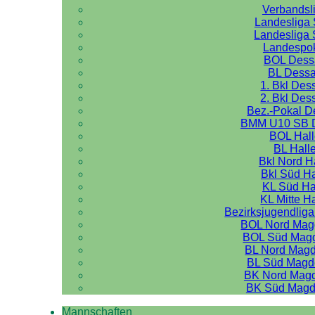
Verbandsl
Landesliga 
Landesliga 
Landespo
BOL Dess
BL Dess
1. Bkl Des
2. Bkl Des
Bez.-Pokal 
BMM U10 SB 
BOL Hal
BL Hall
Bkl Nord H
Bkl Süd Ha
KL Süd Ha
KL Mitte H
Bezirksjugendliga
BOL Nord Mag
BOL Süd Mag
BL Nord Mag
BL Süd Magd
BK Nord Mag
BK Süd Magd
Mannschaften