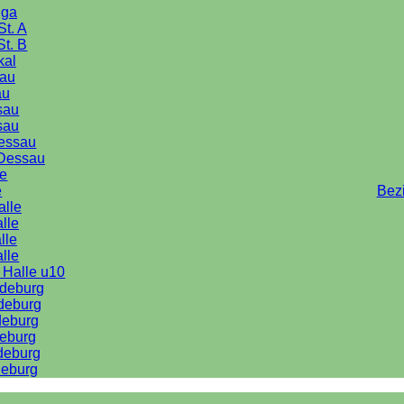
iga
St. A
St. B
kal
au
au
sau
sau
Dessau
Dessau
le
e
Bez
alle
lle
lle
alle
 Halle u10
deburg
deburg
deburg
eburg
deburg
eburg