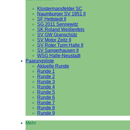
Klostermansfelder SC
Naumburger SV 1951 II
SF Hettstedt II
SG 2011 Sennewitz
SK Roland Weißenfels
SV GW Granschütz
SV Motor Zeitz II
SV Roter Turm Halle II
SV Sangerhausen II
WSG Halle-Neustadt
Paarungsliste
Aktuelle Runde
Runde 1
Runde 2
Runde 3
Runde 4
Runde 5
Runde 6
Runde 7
Runde 8
Runde 9
Mehr