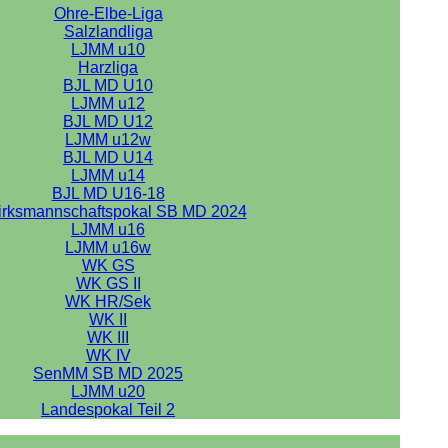
Ohre-Elbe-Liga
Salzlandliga
LJMM u10
Harzliga
BJL MD U10
LJMM u12
BJL MD U12
LJMM u12w
BJL MD U14
LJMM u14
BJL MD U16-18
irksmannschaftspokal SB MD 2024
LJMM u16
LJMM u16w
WK GS
WK GS II
WK HR/Sek
WK II
WK III
WK IV
SenMM SB MD 2025
LJMM u20
Landespokal Teil 2