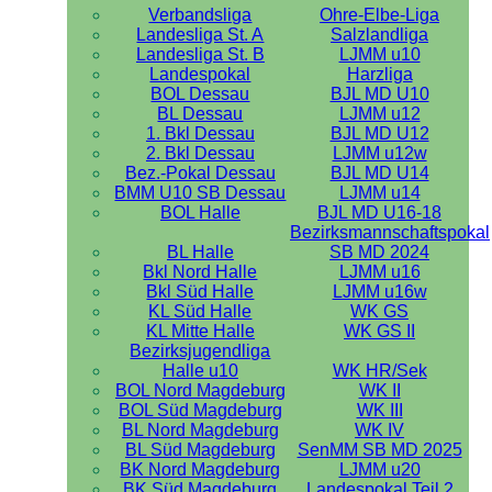
Verbandsliga
Ohre-Elbe-Liga
Landesliga St. A
Salzlandliga
Landesliga St. B
LJMM u10
Landespokal
Harzliga
BOL Dessau
BJL MD U10
BL Dessau
LJMM u12
1. Bkl Dessau
BJL MD U12
2. Bkl Dessau
LJMM u12w
Bez.-Pokal Dessau
BJL MD U14
BMM U10 SB Dessau
LJMM u14
BOL Halle
BJL MD U16-18
Bezirksmannschaftspokal
BL Halle
SB MD 2024
Bkl Nord Halle
LJMM u16
Bkl Süd Halle
LJMM u16w
KL Süd Halle
WK GS
KL Mitte Halle
WK GS II
Bezirksjugendliga
Halle u10
WK HR/Sek
BOL Nord Magdeburg
WK II
BOL Süd Magdeburg
WK III
BL Nord Magdeburg
WK IV
BL Süd Magdeburg
SenMM SB MD 2025
BK Nord Magdeburg
LJMM u20
BK Süd Magdeburg
Landespokal Teil 2