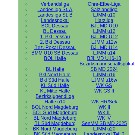
Verbandsliga
Ohre-Elbe-Liga
Landesliga St. A
Salzlandliga
Landesliga St. B
LJMM u10
Landespokal
Harzliga
BOL Dessau
BJL MD U10
BL Dessau
LJMM u12
1. Bkl Dessau
BJL MD U12
2. Bkl Dessau
LJMM u12w
Bez.-Pokal Dessau
BJL MD U14
BMM U10 SB Dessau
LJMM u14
BOL Halle
BJL MD U16-18
Bezirksmannschaftspokal
BL Halle
SB MD 2024
Bkl Nord Halle
LJMM u16
Bkl Süd Halle
LJMM u16w
KL Süd Halle
WK GS
KL Mitte Halle
WK GS II
Bezirksjugendliga
Halle u10
WK HR/Sek
BOL Nord Magdeburg
WK II
BOL Süd Magdeburg
WK III
BL Nord Magdeburg
WK IV
BL Süd Magdeburg
SenMM SB MD 2025
BK Nord Magdeburg
LJMM u20
BK Süd Magdeburg
Landespokal Teil 2