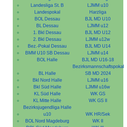
Landesliga St. B
LJMM u10
Landespokal
Harzliga
BOL Dessau
BJL MD U10
BL Dessau
LJMM u12
1. Bkl Dessau
BJL MD U12
2. Bkl Dessau
LJMM u12w
Bez.-Pokal Dessau
BJL MD U14
BMM U10 SB Dessau
LJMM u14
BOL Halle
BJL MD U16-18
Bezirksmannschaftspokal
BL Halle
SB MD 2024
Bkl Nord Halle
LJMM u16
Bkl Süd Halle
LJMM u16w
KL Süd Halle
WK GS
KL Mitte Halle
WK GS II
Bezirksjugendliga Halle
u10
WK HR/Sek
BOL Nord Magdeburg
WK II