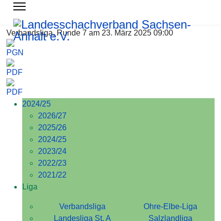
Verbandsliga, Runde 7 am 23. März 2025 09:00
2024/25
2026/27
2025/26
2024/25
2023/24
2022/23
2021/22
Liga
Verbandsliga
Ohre-Elbe-Liga
Landesliga St. A
Salzlandliga