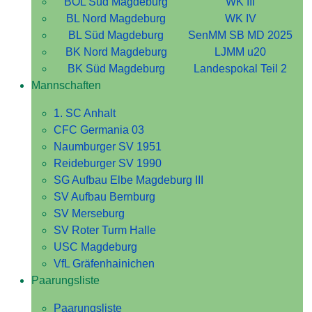
BOL Süd Magdeburg
WK III
BL Nord Magdeburg
WK IV
BL Süd Magdeburg
SenMM SB MD 2025
BK Nord Magdeburg
LJMM u20
BK Süd Magdeburg
Landespokal Teil 2
Mannschaften
1. SC Anhalt
CFC Germania 03
Naumburger SV 1951
Reideburger SV 1990
SG Aufbau Elbe Magdeburg III
SV Aufbau Bernburg
SV Merseburg
SV Roter Turm Halle
USC Magdeburg
VfL Gräfenhainichen
Paarungsliste
Paarungsliste