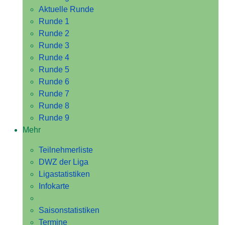
Aktuelle Runde
Runde 1
Runde 2
Runde 3
Runde 4
Runde 5
Runde 6
Runde 7
Runde 8
Runde 9
Mehr
Teilnehmerliste
DWZ der Liga
Ligastatistiken
Infokarte
Saisonstatistiken
Termine