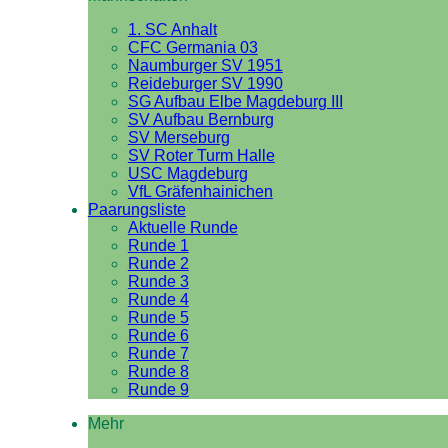
1. SC Anhalt
CFC Germania 03
Naumburger SV 1951
Reideburger SV 1990
SG Aufbau Elbe Magdeburg III
SV Aufbau Bernburg
SV Merseburg
SV Roter Turm Halle
USC Magdeburg
VfL Gräfenhainichen
Paarungsliste
Aktuelle Runde
Runde 1
Runde 2
Runde 3
Runde 4
Runde 5
Runde 6
Runde 7
Runde 8
Runde 9
Mehr