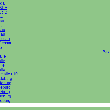
iga
St. A
St. B
kal
au
au
sau
sau
Dessau
Dessau
le
e
Bez
alle
lle
lle
alle
 Halle u10
deburg
deburg
deburg
eburg
deburg
eburg