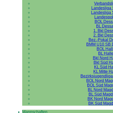
Verbandsl
Landesliga 
Landesliga 
Landespo
BOL Dess
BL Dess
1. Bkl Des
2. Bkl Des
Bez.-Pokal 
BMM U10 SB 
BOL Hal
BL Hall
Bkl Nord H
Bkl Süd Ha
KL Süd Ha
KL Mitte H
Bezirksjugendliga
BOL Nord Mag
BOL Süd Mag
BL Nord Mag
BL Süd Magd
BK Nord Mag
BK Süd Magd
Mannschaften