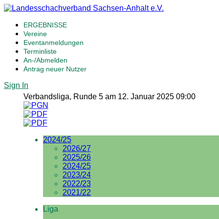
ERGEBNISSE
Vereine
Eventanmeldungen
Terminliste
An-/Abmelden
Antrag neuer Nutzer
Sign In
Verbandsliga, Runde 5 am 12. Januar 2025 09:00
2024/25
2026/27
2025/26
2024/25
2023/24
2022/23
2021/22
Liga