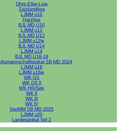
Ohre-Elbe-Liga
Salzlandliga
LJMM u10
Harzliga
BJL MD U10
LJMM u12
BJL MD U12
LJMM u12w
BJL MD U14
LJMM u14
BJL MD U16-18
irksmannschaftspokal SB MD 2024
LJMM u16
LJMM u16w
WK GS
WK GS II
WK HR/Sek
WK II
WK III
WK IV
SenMM SB MD 2025
LJMM u20
Landespokal Teil 2