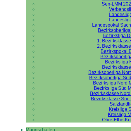
Sen-LMM 202
Verbandsl
Landeslig
Landeslig
Landespokal Sach
Bezirksoberlig
Bezirksliga 
1. Bezirksklass
2. Bezirksklass
Bezirkspokal 
Bezirksoberlig
Bezirksliga 
Bezirksklasse
Bezirksoberliga No
Bezirksoberliga Sü
Bezirksliga Nord
Bezirksliga Süd 
Bezirksklasse Nor
Bezirksklasse Sü
Salzlandl
Kreisliga 
Kreisliga M
Ohre-Elbe-Kre
Mannschaften