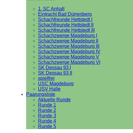
1. SC Anhalt
Eintracht Bad Dürrenberg
Schachfreunde Hettstedt I
Schachfreunde Hettstedt II
Schachfreunde Hettstedt III
Schachzwerge Magdeburg I
Schachzwerge Magdeburg II
Schachzwerge Magdeburg III
Schachzwerge Magdeburg IV
Schachzwerge Magdeburg V
Schachzwerge Magdeburg VI
SK Dessau 93 I
SK Dessau 93 II
spielfrei
USC Magdeburg
USV Halle
Paarungsliste
Aktuelle Runde
Runde 1
Runde 2
Runde 3
Runde 4
Runde 5