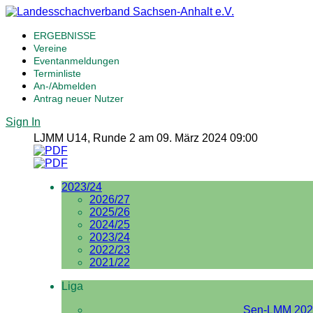
ERGEBNISSE
Vereine
Eventanmeldungen
Terminliste
An-/Abmelden
Antrag neuer Nutzer
Sign In
LJMM U14, Runde 2 am 09. März 2024 09:00
2023/24
2026/27
2025/26
2024/25
2023/24
2022/23
2021/22
Liga
Sen-LMM 202