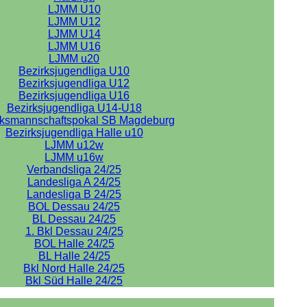
LJMM U10
LJMM U12
LJMM U14
LJMM U16
LJMM u20
Bezirksjugendliga U10
Bezirksjugendliga U12
Bezirksjugendliga U16
Bezirksjugendliga U14-U18
rksmannschaftspokal SB Magdeburg
Bezirksjugendliga Halle u10
LJMM u12w
LJMM u16w
Verbandsliga 24/25
Landesliga A 24/25
Landesliga B 24/25
BOL Dessau 24/25
BL Dessau 24/25
1. Bkl Dessau 24/25
BOL Halle 24/25
BL Halle 24/25
Bkl Nord Halle 24/25
Bkl Süd Halle 24/25