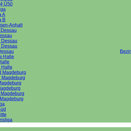
4 Ü50
iga
a A
a B
sen-Anhalt
a Dessau
Dessau
e Dessau
e Dessau
Dessau
Bezi
a Halle
Halle
 Halle
rd Magdeburg
d Magdeburg
 Magdeburg
Magdeburg
d Magdeburg
d Magdeburg
iga
Süd
itte
isliga