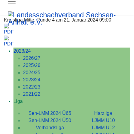
Kreisliga Mitte, Runde 4 am 21. Januar 2024 09:00
2023/24
2026/27
2025/26
2024/25
2023/24
2022/23
2021/22
Liga
Sen-LMM 2024 Ü65
Harzliga
Sen-LMM 2024 Ü50
LJMM U10
Verbandsliga
LJMM U12