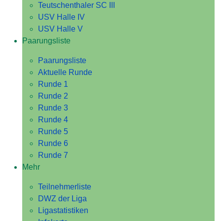
Teutschenthaler SC III
USV Halle IV
USV Halle V
Paarungsliste
Paarungsliste
Aktuelle Runde
Runde 1
Runde 2
Runde 3
Runde 4
Runde 5
Runde 6
Runde 7
Mehr
Teilnehmerliste
DWZ der Liga
Ligastatistiken