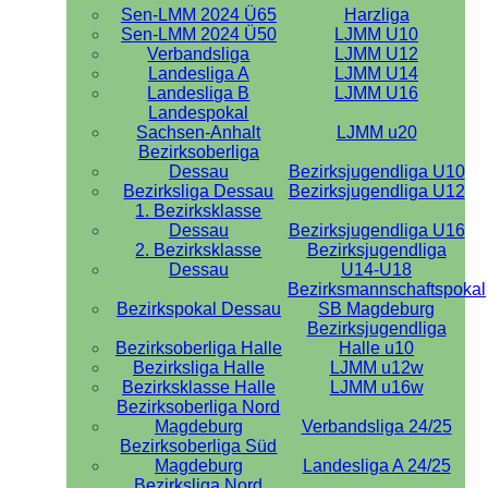
Sen-LMM 2024 Ü65
Harzliga
Sen-LMM 2024 Ü50
LJMM U10
Verbandsliga
LJMM U12
Landesliga A
LJMM U14
Landesliga B
LJMM U16
Landespokal
Sachsen-Anhalt
LJMM u20
Bezirksoberliga
Dessau
Bezirksjugendliga U10
Bezirksliga Dessau
Bezirksjugendliga U12
1. Bezirksklasse
Dessau
Bezirksjugendliga U16
2. Bezirksklasse
Bezirksjugendliga
Dessau
U14-U18
Bezirksmannschaftspokal
Bezirkspokal Dessau
SB Magdeburg
Bezirksjugendliga
Bezirksoberliga Halle
Halle u10
Bezirksliga Halle
LJMM u12w
Bezirksklasse Halle
LJMM u16w
Bezirksoberliga Nord
Magdeburg
Verbandsliga 24/25
Bezirksoberliga Süd
Magdeburg
Landesliga A 24/25
Bezirksliga Nord