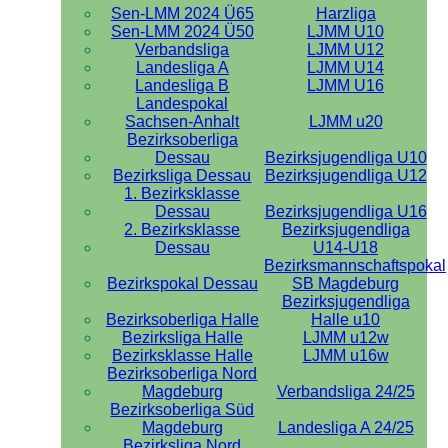
Sen-LMM 2024 Ü65
Harzliga
Sen-LMM 2024 Ü50
LJMM U10
Verbandsliga
LJMM U12
Landesliga A
LJMM U14
Landesliga B
LJMM U16
Landespokal
Sachsen-Anhalt
LJMM u20
Bezirksoberliga
Dessau
Bezirksjugendliga U10
Bezirksliga Dessau
Bezirksjugendliga U12
1. Bezirksklasse
Dessau
Bezirksjugendliga U16
2. Bezirksklasse
Bezirksjugendliga
Dessau
U14-U18
Bezirksmannschaftspokal
Bezirkspokal Dessau
SB Magdeburg
Bezirksjugendliga
Bezirksoberliga Halle
Halle u10
Bezirksliga Halle
LJMM u12w
Bezirksklasse Halle
LJMM u16w
Bezirksoberliga Nord
Magdeburg
Verbandsliga 24/25
Bezirksoberliga Süd
Magdeburg
Landesliga A 24/25
Bezirksliga Nord