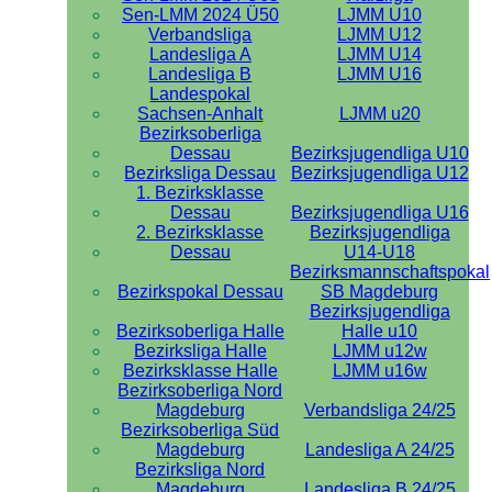
Sen-LMM 2024 Ü50
LJMM U10
Verbandsliga
LJMM U12
Landesliga A
LJMM U14
Landesliga B
LJMM U16
Landespokal
Sachsen-Anhalt
LJMM u20
Bezirksoberliga
Dessau
Bezirksjugendliga U10
Bezirksliga Dessau
Bezirksjugendliga U12
1. Bezirksklasse
Dessau
Bezirksjugendliga U16
2. Bezirksklasse
Bezirksjugendliga
Dessau
U14-U18
Bezirksmannschaftspokal
Bezirkspokal Dessau
SB Magdeburg
Bezirksjugendliga
Bezirksoberliga Halle
Halle u10
Bezirksliga Halle
LJMM u12w
Bezirksklasse Halle
LJMM u16w
Bezirksoberliga Nord
Magdeburg
Verbandsliga 24/25
Bezirksoberliga Süd
Magdeburg
Landesliga A 24/25
Bezirksliga Nord
Magdeburg
Landesliga B 24/25