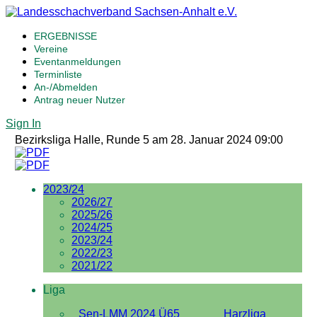
ERGEBNISSE
Vereine
Eventanmeldungen
Terminliste
An-/Abmelden
Antrag neuer Nutzer
Sign In
Bezirksliga Halle, Runde 5 am 28. Januar 2024 09:00
2023/24
2026/27
2025/26
2024/25
2023/24
2022/23
2021/22
Liga
Sen-LMM 2024 Ü65
Harzliga