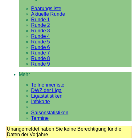
Paarungsliste
Aktuelle Runde
Runde 1
Runde 2
Runde 3
Runde 4
Runde 5
Runde 6
Runde 7
Runde 8
Runde 9
Mehr
Teilnehmerliste
DWZ der Liga
Ligastatistiken
Infokarte
Saisonstatistiken
Termine
Unangemeldet haben Sie keine Berechtigung für die
Daten der Vorjahre