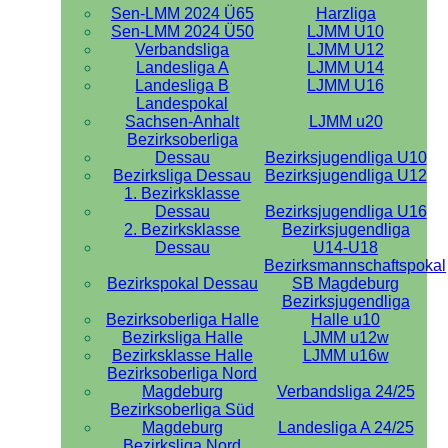
Sen-LMM 2024 Ü65
Harzliga
Sen-LMM 2024 Ü50
LJMM U10
Verbandsliga
LJMM U12
Landesliga A
LJMM U14
Landesliga B
LJMM U16
Landespokal
Sachsen-Anhalt
LJMM u20
Bezirksoberliga
Dessau
Bezirksjugendliga U10
Bezirksliga Dessau
Bezirksjugendliga U12
1. Bezirksklasse
Dessau
Bezirksjugendliga U16
2. Bezirksklasse
Bezirksjugendliga
Dessau
U14-U18
Bezirksmannschaftspokal
Bezirkspokal Dessau
SB Magdeburg
Bezirksjugendliga
Bezirksoberliga Halle
Halle u10
Bezirksliga Halle
LJMM u12w
Bezirksklasse Halle
LJMM u16w
Bezirksoberliga Nord
Magdeburg
Verbandsliga 24/25
Bezirksoberliga Süd
Magdeburg
Landesliga A 24/25
Bezirksliga Nord