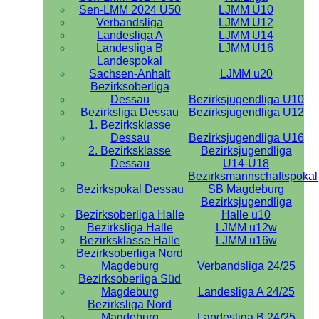
Sen-LMM 2024 Ü50
LJMM U10
Verbandsliga
LJMM U12
Landesliga A
LJMM U14
Landesliga B
LJMM U16
Landespokal
Sachsen-Anhalt
LJMM u20
Bezirksoberliga
Dessau
Bezirksjugendliga U10
Bezirksliga Dessau
Bezirksjugendliga U12
1. Bezirksklasse
Dessau
Bezirksjugendliga U16
2. Bezirksklasse
Bezirksjugendliga
Dessau
U14-U18
Bezirksmannschaftspokal
Bezirkspokal Dessau
SB Magdeburg
Bezirksjugendliga
Bezirksoberliga Halle
Halle u10
Bezirksliga Halle
LJMM u12w
Bezirksklasse Halle
LJMM u16w
Bezirksoberliga Nord
Magdeburg
Verbandsliga 24/25
Bezirksoberliga Süd
Magdeburg
Landesliga A 24/25
Bezirksliga Nord
Magdeburg
Landesliga B 24/25