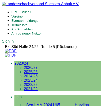
ERGEBNISSE
Vereine
Eventanmeldungen
Terminliste
An-/Abmelden
Antrag neuer Nutzer
Sign In
Bkl Süd Halle 24/25, Runde 5 (Rückrunde)
2023/24
2026/27
2025/26
2024/25
2023/24
2022/23
2021/22
Liga
Sen-LMM 2024 Ü65
Harzliga