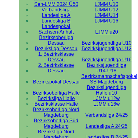
Sen-LMM 2024 Ü50
LJMM U10
Verbandsliga
LJMM U12
Landesliga A
LJMM U14
Landesliga B
LJMM U16
Landespokal
Sachsen-Anhalt
LJMM u20
Bezirksoberliga
Dessau
Bezirksjugendliga U10
Bezirksliga Dessau
Bezirksjugendliga U12
1. Bezirksklasse
Dessau
Bezirksjugendliga U16
2. Bezirksklasse
Bezirksjugendliga
Dessau
U14-U18
Bezirksmannschaftspokal
Bezirkspokal Dessau
SB Magdeburg
Bezirksjugendliga
Bezirksoberliga Halle
Halle u10
Bezirksliga Halle
LJMM u12w
Bezirksklasse Halle
LJMM u16w
Bezirksoberliga Nord
Magdeburg
Verbandsliga 24/25
Bezirksoberliga Süd
Magdeburg
Landesliga A 24/25
Bezirksliga Nord
Magdeburg
Landesliga B 24/25