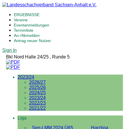
ERGEBNISSE
Vereine
Eventanmeldungen
Terminliste
An-/Abmelden
Antrag neuer Nutzer
Sign In
Bkl Nord Halle 24/25 , Runde 5
2023/24
2026/27
2025/26
2024/25
2023/24
2022/23
2021/22
Liga
Sen-LMM 2024 Ü65
Harzliga