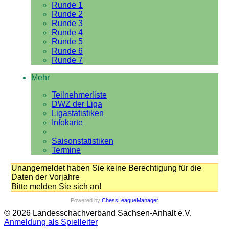
Runde 1
Runde 2
Runde 3
Runde 4
Runde 5
Runde 6
Runde 7
Mehr
Teilnehmerliste
DWZ der Liga
Ligastatistiken
Infokarte
Saisonstatistiken
Termine
Unangemeldet haben Sie keine Berechtigung für die
Daten der Vorjahre
Bitte melden Sie sich an!
Powered by
ChessLeagueManager
© 2026 Landesschachverband Sachsen-Anhalt e.V.
Anmeldung als Spielleiter