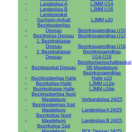
Landesliga A
LJMM U14
Landesliga B
LJMM U16
Landespokal
Sachsen-Anhalt
LJMM u20
Bezirksoberliga
Dessau
Bezirksjugendliga U10
Bezirksliga Dessau
Bezirksjugendliga U12
1. Bezirksklasse
Dessau
Bezirksjugendliga U16
2. Bezirksklasse
Bezirksjugendliga
Dessau
U14-U18
Bezirksmannschaftspokal
Bezirkspokal Dessau
SB Magdeburg
Bezirksjugendliga
Bezirksoberliga Halle
Halle u10
Bezirksliga Halle
LJMM u12w
Bezirksklasse Halle
LJMM u16w
Bezirksoberliga Nord
Magdeburg
Verbandsliga 24/25
Bezirksoberliga Süd
Magdeburg
Landesliga A 24/25
Bezirksliga Nord
Magdeburg
Landesliga B 24/25
Bezirksliga Süd
Magdeburg
BOL Dessau 24/25