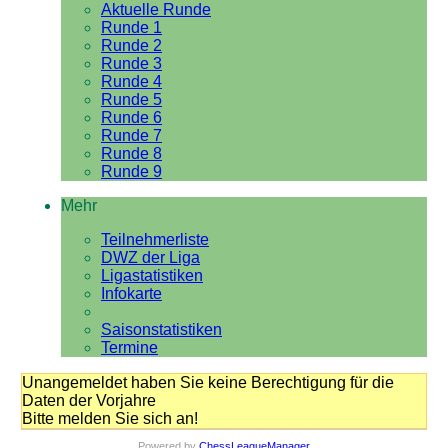
Aktuelle Runde
Runde 1
Runde 2
Runde 3
Runde 4
Runde 5
Runde 6
Runde 7
Runde 8
Runde 9
Mehr
Teilnehmerliste
DWZ der Liga
Ligastatistiken
Infokarte
Saisonstatistiken
Termine
Unangemeldet haben Sie keine Berechtigung für die
Daten der Vorjahre
Bitte melden Sie sich an!
Powered by
ChessLeagueManager