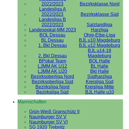
2022/2023
Bezirksklasse Nord
Landesliga A
2022/2023
Bezirksklasse Süd
Landesliga B
2022/2023
Salzlandliga
Landespokal-MM 2023
Harzliga
BOL Dessau
Ohre-Elbe-Liga
BL Dessau
BJL u10 Magdeburg
1. Bkl Dessau
BJL u12 Magdeburg
BJL u14-18
2. Bkl Dessau
Magdeburg
BPokal Team
BOL Halle
LJMM AK U12
BL Halle
LJMM AK U20
Bkl Halle
Bezirksoberliga Nord
Südharzliga
Bezirksoberliga Süd
Kreisliga Süd
Bezirksliga Nord
Kreisliga Mitte
Bezirksliga Süd
BJL Halle u10
Mannschaften
Grün-Weiß Granschütz II
Naumburger SV V
Naumburger SV VI
SG 1920 Trebnitz