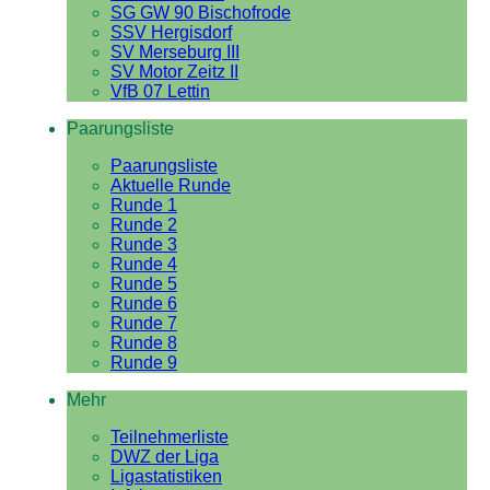
SG GW 90 Bischofrode
SSV Hergisdorf
SV Merseburg III
SV Motor Zeitz II
VfB 07 Lettin
Paarungsliste
Paarungsliste
Aktuelle Runde
Runde 1
Runde 2
Runde 3
Runde 4
Runde 5
Runde 6
Runde 7
Runde 8
Runde 9
Mehr
Teilnehmerliste
DWZ der Liga
Ligastatistiken