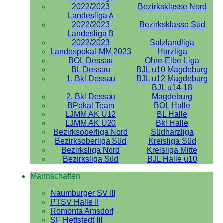
2022/2023
Bezirksklasse Nord
Landesliga A
2022/2023
Bezirksklasse Süd
Landesliga B
2022/2023
Salzlandliga
Landespokal-MM 2023
Harzliga
BOL Dessau
Ohre-Elbe-Liga
BL Dessau
BJL u10 Magdeburg
1. Bkl Dessau
BJL u12 Magdeburg
BJL u14-18
2. Bkl Dessau
Magdeburg
BPokal Team
BOL Halle
LJMM AK U12
BL Halle
LJMM AK U20
Bkl Halle
Bezirksoberliga Nord
Südharzliga
Bezirksoberliga Süd
Kreisliga Süd
Bezirksliga Nord
Kreisliga Mitte
Bezirksliga Süd
BJL Halle u10
Mannschaften
Naumburger SV III
PTSV Halle II
Romonta Amsdorf
SF Hettstedt III