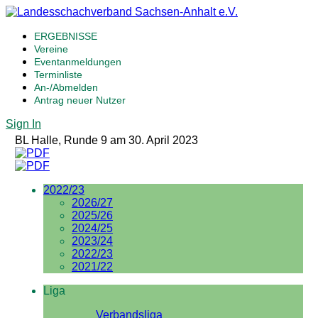
ERGEBNISSE
Vereine
Eventanmeldungen
Terminliste
An-/Abmelden
Antrag neuer Nutzer
Sign In
BL Halle, Runde 9 am 30. April 2023
2022/23
2026/27
2025/26
2024/25
2023/24
2022/23
2021/22
Liga
Verbandsliga