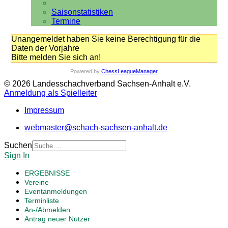
Saisonstatistiken
Termine
Unangemeldet haben Sie keine Berechtigung für die
Daten der Vorjahre
Bitte melden Sie sich an!
Powered by
ChessLeagueManager
© 2026 Landesschachverband Sachsen-Anhalt e.V.
Anmeldung als Spielleiter
Impressum
webmaster@schach-sachsen-anhalt.de
Suchen
Sign In
ERGEBNISSE
Vereine
Eventanmeldungen
Terminliste
An-/Abmelden
Antrag neuer Nutzer