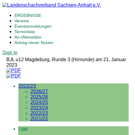
ERGEBNISSE
Vereine
Eventanmeldungen
Terminliste
An-/Abmelden
Antrag neuer Nutzer
Sign In
BJL u12 Magdeburg, Runde 3 (Hinrunde) am 21. Januar
2023
2022/23
2026/27
2025/26
2024/25
2023/24
2022/23
2021/22
Liga