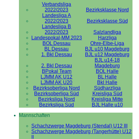
Verbandsliga
2022/2023
Bezirksklasse Nord
Landesliga A
2022/2023
Bezirksklasse Süd
Landesliga B
2022/2023
Salzlandliga
Landespokal-MM 2023
Harzliga
BOL Dessau
Ohre-Elbe-Liga
BL Dessau
BJL u10 Magdeburg
1. Bkl Dessau
BJL u12 Magdeburg
BJL u14-18
2. Bkl Dessau
Magdeburg
BPokal Team
BOL Halle
LJMM AK U12
BL Halle
LJMM AK U20
Bkl Halle
Bezirksoberliga Nord
Südharzliga
Bezirksoberliga Süd
Kreisliga Süd
Bezirksliga Nord
Kreisliga Mitte
Bezirksliga Süd
BJL Halle u10
Mannschaften
Schachzwerge Magdeburg (Stendal) U12 III
Schachzwerge Magdeburg (Tangerhütte) U12
II