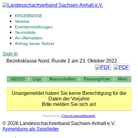
ERGEBNISSE
Vereine
Eventanmeldungen
Terminliste
An-/Abmelden
Antrag neuer Nutzer
Sign In
Bezirksklasse Nord, Runde 2 am 23. Oktober 2022
2022/23
Liga
Mannschaften
Paarungsliste
Mehr
Unangemeldet haben Sie keine Berechtigung für die
Daten der Vorjahre
Bitte melden Sie sich an!
Powered by
ChessLeagueManager
© 2026 Landesschachverband Sachsen-Anhalt e.V.
Anmeldung als Spielleiter