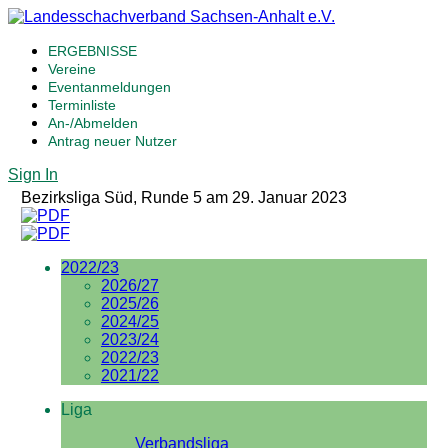
ERGEBNISSE
Vereine
Eventanmeldungen
Terminliste
An-/Abmelden
Antrag neuer Nutzer
Sign In
Bezirksliga Süd, Runde 5 am 29. Januar 2023
2022/23
2026/27
2025/26
2024/25
2023/24
2022/23
2021/22
Liga
Verbandsliga