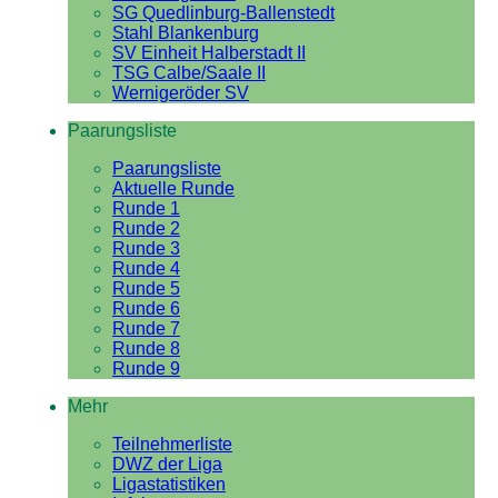
SG Quedlinburg-Ballenstedt
Stahl Blankenburg
SV Einheit Halberstadt II
TSG Calbe/Saale II
Wernigeröder SV
Paarungsliste
Paarungsliste
Aktuelle Runde
Runde 1
Runde 2
Runde 3
Runde 4
Runde 5
Runde 6
Runde 7
Runde 8
Runde 9
Mehr
Teilnehmerliste
DWZ der Liga
Ligastatistiken