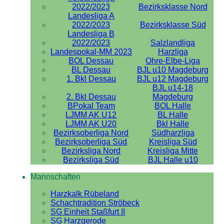
2022/2023
Bezirksklasse Nord
Landesliga A
2022/2023
Bezirksklasse Süd
Landesliga B
2022/2023
Salzlandliga
Landespokal-MM 2023
Harzliga
BOL Dessau
Ohre-Elbe-Liga
BL Dessau
BJL u10 Magdeburg
1. Bkl Dessau
BJL u12 Magdeburg
BJL u14-18
2. Bkl Dessau
Magdeburg
BPokal Team
BOL Halle
LJMM AK U12
BL Halle
LJMM AK U20
Bkl Halle
Bezirksoberliga Nord
Südharzliga
Bezirksoberliga Süd
Kreisliga Süd
Bezirksliga Nord
Kreisliga Mitte
Bezirksliga Süd
BJL Halle u10
Mannschaften
Harzkalk Rübeland
Schachtradition Ströbeck
SG Einheit Staßfurt II
SG Harzgerode