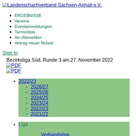
ERGEBNISSE
Vereine
Eventanmeldungen
Terminliste
An-/Abmelden
Antrag neuer Nutzer
Sign In
Bezirksliga Süd, Runde 3 am 27. November 2022
2022/23
2026/27
2025/26
2024/25
2023/24
2022/23
2021/22
Liga
Verbandsliga