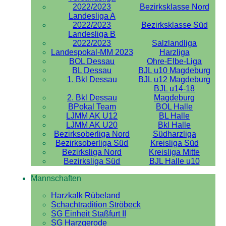
2022/2023
Bezirksklasse Nord
Landesliga A
2022/2023
Bezirksklasse Süd
Landesliga B
2022/2023
Salzlandliga
Landespokal-MM 2023
Harzliga
BOL Dessau
Ohre-Elbe-Liga
BL Dessau
BJL u10 Magdeburg
1. Bkl Dessau
BJL u12 Magdeburg
BJL u14-18
2. Bkl Dessau
Magdeburg
BPokal Team
BOL Halle
LJMM AK U12
BL Halle
LJMM AK U20
Bkl Halle
Bezirksoberliga Nord
Südharzliga
Bezirksoberliga Süd
Kreisliga Süd
Bezirksliga Nord
Kreisliga Mitte
Bezirksliga Süd
BJL Halle u10
Mannschaften
Harzkalk Rübeland
Schachtradition Ströbeck
SG Einheit Staßfurt II
SG Harzgerode