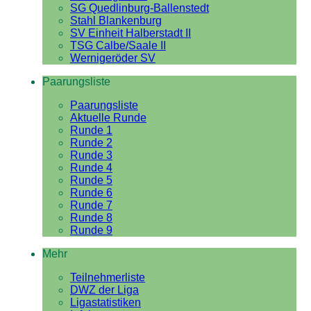
SG Quedlinburg-Ballenstedt
Stahl Blankenburg
SV Einheit Halberstadt II
TSG Calbe/Saale II
Wernigeröder SV
Paarungsliste
Paarungsliste
Aktuelle Runde
Runde 1
Runde 2
Runde 3
Runde 4
Runde 5
Runde 6
Runde 7
Runde 8
Runde 9
Mehr
Teilnehmerliste
DWZ der Liga
Ligastatistiken